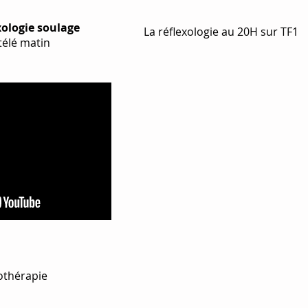
xologie soulage
La réflexologie au 20H sur TF1
télé matin
lothérapie