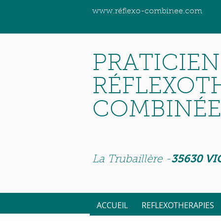
www.réflexo-combinee.com
PRATICIE
RÉFLEXOT
COMBINÉ
35630 V
La Trubaillère -
ACCUEIL
REFLEXOTHERAPIES