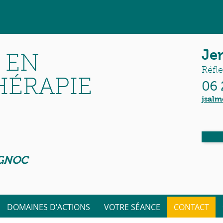
Je
N EN
Réfl
HÉRAPIE
06 
jsalm
E
IGNOC
DOMAINES D'ACTIONS
VOTRE SÉANCE
CONTACT