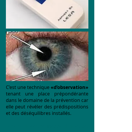
C’est une technique
«d’observation»
tenant une place prépondérante
dans le domaine de la prévention car
elle peut révéler des prédispositions
et des déséquilibres installés.
Lors de la lecture irienne, à la loupe,