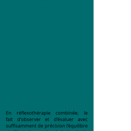
la cible essentielle est
le terrain, la
vitalité nerveuse, les points
faibles/forts de l'organisme et les
capacités de l’individu à réagir
devant un dérèglement fonctionnel
et/ou psycho-émotionnelle.
Son principe est que l'organisme se
projette au niveau de l'iris de l'œil,
c'est à dire de la partie colorée qui
entoure la pupille, laquelle varie
d'un individu à l'autre, en lui
conférant toute sa personnalité. Elle
définit une «constitution» en
langage irien.
En réflexothérapie combinée, le
fait d'observer et d’évaluer avec
suffisamment de précision l’équilibre