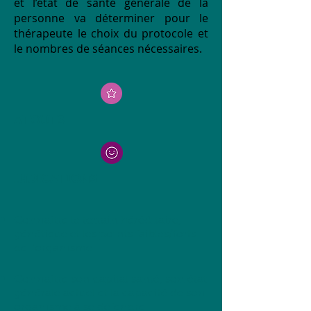
et l’état de santé générale de la
personne va déterminer pour le
thérapeute le choix du protocole et
le nombres de séances nécessaires.
ATOUTS
INDICATIONS
Connaître le terrain héréditaire,
génétique et les points faibles/forts
de l’organisme
Connaître son capital santé, son état
générale actuel et la capacité de son
organisme à se défendre