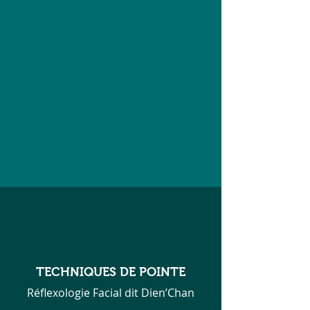
Connaître ses pré-dispositions
psycho-émotionnel et sa vitalité
nerveuse
Avoir une action préventive sur
l’évolution de la santé de la
personne
Pourvoir adapter ses habitudes et
hygiènes de vie en regard de sa
constitution
TECHNIQUES DE POINTE
Réflexologie Facial dit Dien’Chan