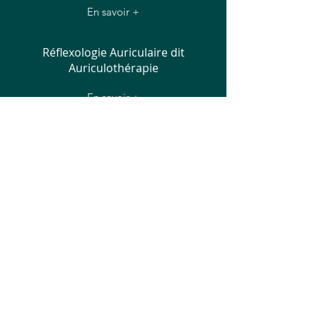
En savoir +
Réflexologie Auriculaire dit
Auriculothérapie
En savoir +
TECHNIQUES DE FOND
Réflexologie Podale dit Plantaire
En savoir +
Réflexologie Palmaire